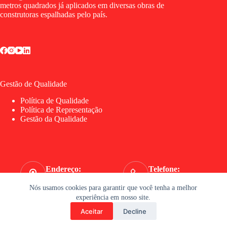
metros quadrados já aplicados em diversas obras de
construtoras espalhadas pelo país.
Gestão de Qualidade
Política de Qualidade
Política de Representação
Gestão da Qualidade
Endereço:
Telefone:
Av. Lauro Gomes, 4505
(11) 4055-2525
Nós usamos cookies para garantir que você tenha a melhor
WhatsApp:
experiência em nosso site.
(11) 96204-0786
Aceitar
Decline
Copyright © 2026 Gesso Marília - tecnologia iD. criação &
design •
idpublicidade.com.br