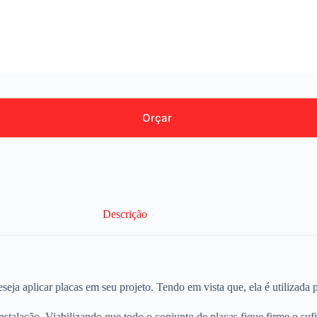
Orçar
Descrição
seja aplicar placas em seu projeto. Tendo em vista que, ela é utilizada
instalação. Viabilizando que todo o conjunto de placas fique firme o suf