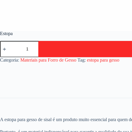
Estopa
Estopa
quantidade
Categoria:
Materiais para Forro de Gesso
Tag:
estopa para gesso
A estopa para gesso de sisal é um produto muito essencial para quem de
Portanto, é um material indispensável para garantir a qualidade de sua 