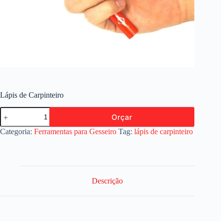
Lápis de Carpinteiro
Lápis
Orçar
de
Carpinteiro
Categoria:
Ferramentas para Gesseiro
Tag:
lápis de carpinteiro
quantidade
Descrição