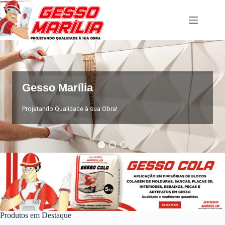
Pular
para
o
conteúdo
Gesso Marília
Projetando Qualidade à sua Obra!
Produtos em Destaque