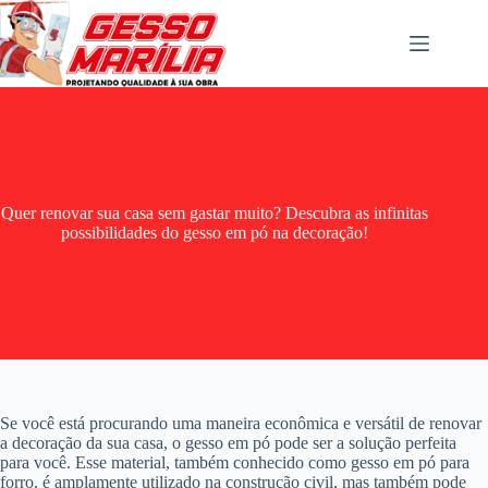
Pular
para
o
conteúdo
Quer renovar sua casa sem gastar muito? Descubra as infinitas
possibilidades do gesso em pó na decoração!
Se você está procurando uma maneira econômica e versátil de renovar
a decoração da sua casa, o gesso em pó pode ser a solução perfeita
para você. Esse material, também conhecido como gesso em pó para
forro, é amplamente utilizado na construção civil, mas também pode