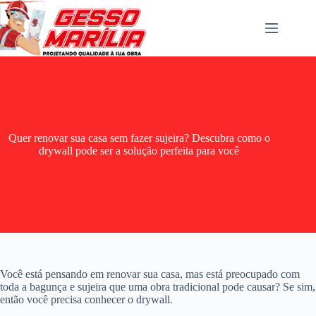
Pular
para
o
conteúdo
Quer renovar sua casa sem fazer sujeira? Descubra como o
drywall pode ser a solução perfeita para você
Você está pensando em renovar sua casa, mas está preocupado com
toda a bagunça e sujeira que uma obra tradicional pode causar? Se sim,
então você precisa conhecer o drywall.