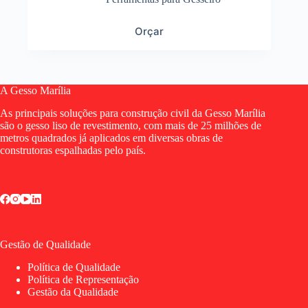
Este produto tem várias variantes. As opções podem
Orçar
ser escolhidas na página do produto
A Gesso Marília
As principais soluções para construção civil da Gesso Marília
são o gesso liso de revestimento, com mais de 25 milhões de
metros quadrados já aplicados em diversas obras de
construtoras espalhadas pelo país.
Gestão de Qualidade
Política de Qualidade
Política de Representação
Gestão da Qualidade