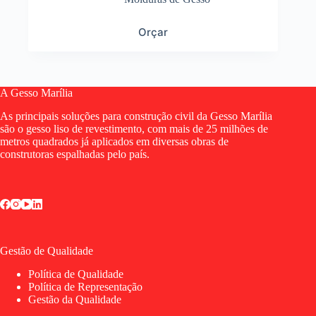
Este produto tem várias variantes. As opções podem
Orçar
ser escolhidas na página do produto
A Gesso Marília
As principais soluções para construção civil da Gesso Marília
são o gesso liso de revestimento, com mais de 25 milhões de
metros quadrados já aplicados em diversas obras de
construtoras espalhadas pelo país.
Gestão de Qualidade
Política de Qualidade
Política de Representação
Gestão da Qualidade