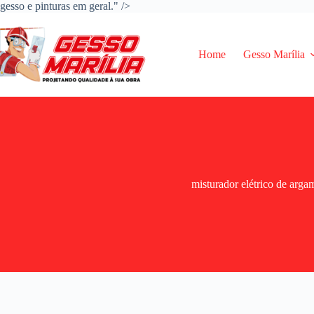
Pular
gesso e pinturas em geral." />
para
o
conteúdo
Home
Gesso Marília
misturador elétrico de arga