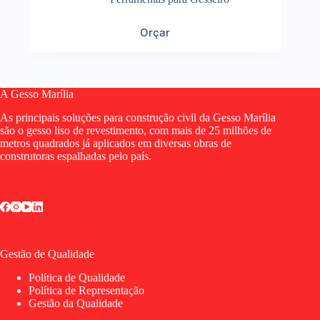
Este produto tem várias variantes. As opções podem
Orçar
ser escolhidas na página do produto
A Gesso Marília
As principais soluções para construção civil da Gesso Marília
são o gesso liso de revestimento, com mais de 25 milhões de
metros quadrados já aplicados em diversas obras de
construtoras espalhadas pelo país.
Gestão de Qualidade
Política de Qualidade
Política de Representação
Gestão da Qualidade